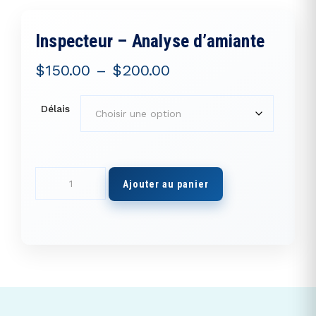
Inspecteur – Analyse d’amiante
$
150.00
–
$
200.00
Délais
quantité
Ajouter au panier
de
Inspecteur
-
Analyse
d’amiante