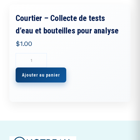
Courtier – Collecte de tests
d’eau et bouteilles pour analyse
$
1.00
quantité
de
Courtier
Ajouter au panier
-
Collecte
de
tests
d'eau
et
bouteilles
pour
analyse