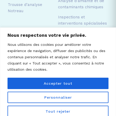
Analyse d’amiante et de
Trousse d’analyse
contaminants chimiques
Notreau
Inspections et
interventions spécialisées
Nous respectons votre vie privée.
Nous utilisons des cookies pour améliorer votre
Laboratoire Notreau Inc.
expérience de navigation, diffuser des publicités ou des
216 rue Principale, Brownsburg-Chatham,
contenus personnalisés et analyser notre trafic. En
QC, J8G 2Z7
cliquant sur « Tout accepter », vous consentez à notre
utilisation des cookies.
(450) 533-9996
·
info@notreau.com
Accepter tout
Personnaliser
Tout rejeter
RAPPELEZ-MOI