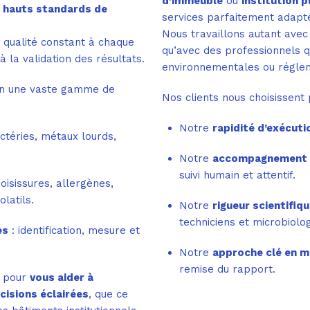
d’immeuble
ou
institution p
 hauts standards de
services parfaitement adapté
Nous travaillons autant avec 
 qualité constant à chaque
qu’avec des professionnels q
à la validation des résultats.
environnementales ou réglem
ion une vaste gamme de
Nos clients nous choisissent 
Notre
rapidité d’exécuti
ctéries, métaux lourds,
Notre
accompagnement 
suivi humain et attentif.
isissures, allergènes,
latils.
Notre
rigueur scientifiq
techniciens et microbiolo
es
: identification, mesure et
Notre
approche clé en m
remise du rapport.
s pour
vous aider à
cisions éclairées
, que ce