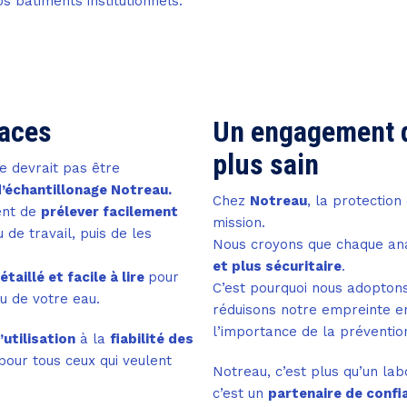
s bâtiments institutionnels.
caces
Un engagement 
plus sain
e devrait pas être
’échantillonage Notreau.
Chez
Notreau
, la protectio
ent de
prélever facilement
mission.
 de travail, puis de les
Nous croyons que chaque ana
et plus sécuritaire
.
taillé et facile à lire
pour
C’est pourquoi nous adopton
ou de votre eau.
réduisons notre empreinte en
l’importance de la préventio
’utilisation
à la
fiabilité des
pour tous ceux qui veulent
Notreau, c’est plus qu’un lab
c’est un
partenaire de confi