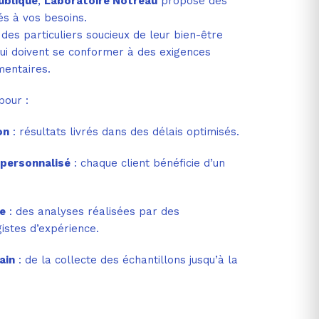
ublique
,
Laboratoire Notreau
propose des
s à vos besoins.
des particuliers soucieux de leur bien-être
ui doivent se conformer à des exigences
entaires.
pour :
on
: résultats livrés dans des délais optimisés.
personnalisé
: chaque client bénéficie d’un
ue
: des analyses réalisées par des
gistes d’expérience.
ain
: de la collecte des échantillons jusqu’à la