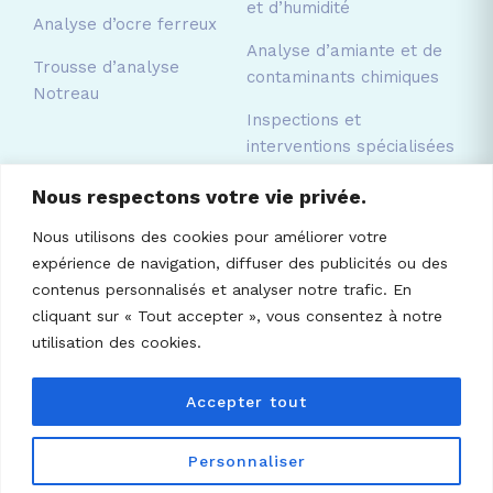
et d’humidité
Analyse d’ocre ferreux
Analyse d’amiante et de
Trousse d’analyse
contaminants chimiques
Notreau
Inspections et
interventions spécialisées
Nous respectons votre vie privée.
Nous utilisons des cookies pour améliorer votre
Laboratoire Notreau Inc.
expérience de navigation, diffuser des publicités ou des
216 rue Principale, Brownsburg-Chatham,
contenus personnalisés et analyser notre trafic. En
QC, J8G 2Z7
cliquant sur « Tout accepter », vous consentez à notre
utilisation des cookies.
(450) 533-9996
·
info@notreau.com
Accepter tout
Personnaliser